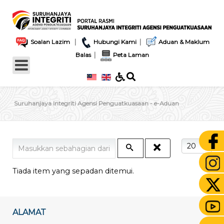
|
|
Soalan Lazim
Hubungi Kami
Aduan & Maklum
|
Balas
Peta Laman
Suruhanjaya Integriti Agensi Penguatkuasaan - e-Aduan
Masukkan sebahagian daripada tajuk
Papar #
Tiada item yang sepadan ditemui.
ALAMAT