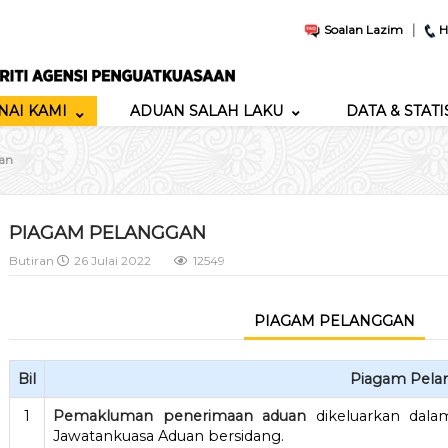
|
Soalan Lazim
H
AI KAMI
ADUAN SALAH LAKU
DATA & STATI
an
PIAGAM PELANGGAN
Butiran
26 Julai 2022
12549
PIAGAM PELANGGAN
Bil
Piagam Pela
1
Pemakluman penerimaan aduan
dikeluarkan da
Jawatankuasa Aduan bersidang.