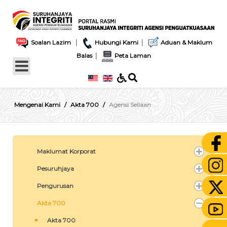
|
|
Soalan Lazim
Hubungi Kami
Aduan & Maklum
|
Balas
Peta Laman
Mengenai Kami
Akta 700
Agensi Seliaan
Maklumat Korporat
Pesuruhjaya
Pengurusan
Akta 700
Akta 700