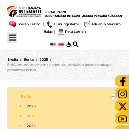
|
|
Soalan Lazim
Hubungi Kami
Aduan & Maklum
|
Balas
Peta Laman
Media
Berita
2025
EAIC umum penjenamaan semula, perkukuh peranan sebagai
pemantau bebas
Berita
2026
2025
2024