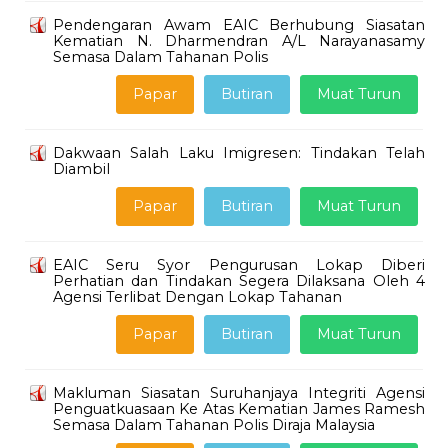
Pendengaran Awam EAIC Berhubung Siasatan
Kematian N. Dharmendran A/L Narayanasamy
Semasa Dalam Tahanan Polis
Papar
Butiran
Muat Turun
Dakwaan Salah Laku Imigresen: Tindakan Telah
Diambil
Papar
Butiran
Muat Turun
EAIC Seru Syor Pengurusan Lokap Diberi
Perhatian dan Tindakan Segera Dilaksana Oleh 4
Agensi Terlibat Dengan Lokap Tahanan
Papar
Butiran
Muat Turun
Makluman Siasatan Suruhanjaya Integriti Agensi
Penguatkuasaan Ke Atas Kematian James Ramesh
Semasa Dalam Tahanan Polis Diraja Malaysia