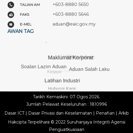
+603-8880 5650
TALIAN AM
+603-8880 5646
FAKS
aduan@eaic.gov.my
E-MEL
AWAN TAG
Tarikh Kemaskini: 07 Ogos 2026.
Jumlah Pelawat Keseluruhan : 1810996
Dasar ICT
|
Dasar Privasi dan Keselamatan
|
Penafian
|
Arkib
Hakcipta Terpelihara © 2022 Suruhanjaya Integriti Agensi
Penguatkuasaan