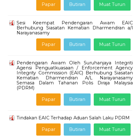
Papar
Butiran
Muat Turun
Sesi Keempat Pendengaran Awam EAIC
Berhubung Siasatan Kematian Dharmendran a/l
Narayanasamy
Papar
Butiran
Muat Turun
Pendengaran Awam Oleh Suruhanjaya Integriti
Agensi Penguatkuasaan / Enforcement Agency
Integrity Commission (EAIC) Berhubung Siasatan
Kematian Dharmendran A/L Narayanasamy
Semasa Dalam Tahanan Polis Diraja Malaysia
(PDRM)
Papar
Butiran
Muat Turun
Tindakan EAIC Terhadap Aduan Salah Laku PDRM
Papar
Butiran
Muat Turun