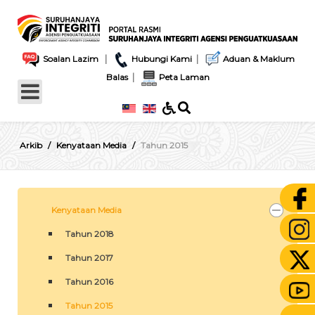
|
|
Soalan Lazim
Hubungi Kami
Aduan & Maklum
|
Balas
Peta Laman
Arkib
Kenyataan Media
Tahun 2015
Kenyataan Media
Tahun 2018
Tahun 2017
Tahun 2016
Tahun 2015