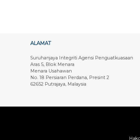
ALAMAT
Suruhanjaya Integriti Agensi Penguatkuasaan
Aras 5, Blok Menara
Menara Usahawan
No. 18 Persiaran Perdana, Presint 2
62652 Putrajaya, Malaysia
Hakc