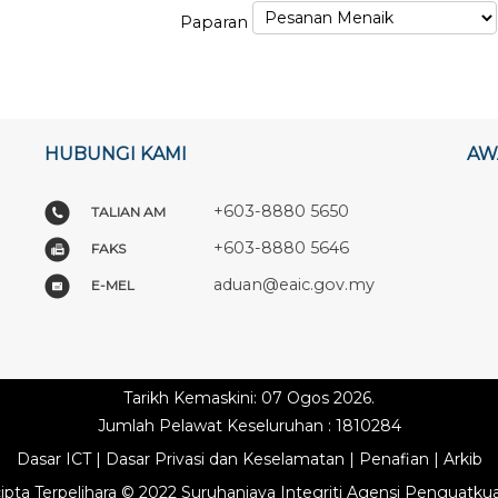
Paparan
HUBUNGI KAMI
AW
+603-8880 5650
TALIAN AM
+603-8880 5646
FAKS
aduan@eaic.gov.my
E-MEL
Tarikh Kemaskini: 07 Ogos 2026.
Jumlah Pelawat Keseluruhan : 1810284
Dasar ICT
|
Dasar Privasi dan Keselamatan
|
Penafian
|
Arkib
ipta Terpelihara © 2022 Suruhanjaya Integriti Agensi Penguatku