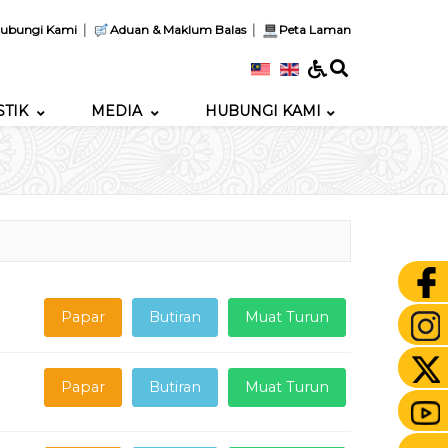
|
|
ubungi Kami
Aduan & Maklum Balas
Peta Laman
STIK
MEDIA
HUBUNGI KAMI
Papar
Butiran
Muat Turun
Papar
Butiran
Muat Turun