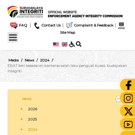
|
|
|
FAQ
Contact Us
Complaint & Feedback
Site Map
Media
News
2024
ERAT beri kesedaran banteras salah laku penguat kuasa, budayakan
integriti
News
2026
2025
2024