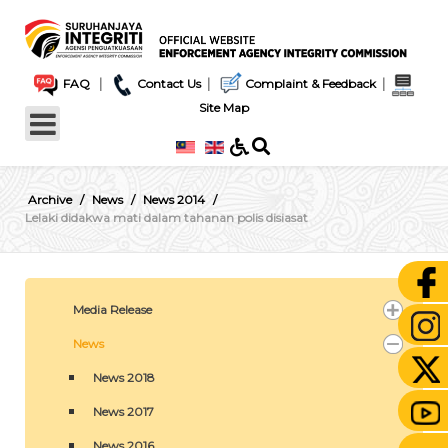
|
|
|
FAQ
Contact Us
Complaint & Feedback
Site Map
Archive
News
News 2014
Lelaki didakwa mati dalam tahanan polis disiasat
Media Release
News
News 2018
News 2017
News 2016