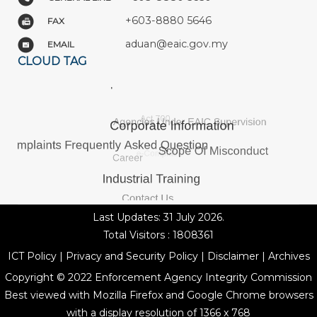
+603-8880 5646
FAX
aduan@eaic.gov.my
EMAIL
CLOUD TAG
Last Updates: 31 July 2026.
Total Visitors : 1808361
ICT Policy
|
Privacy and Security Policy
|
Disclaimer
|
Archives
Copyright © 2022 Enforcement Agency Integrity Commission
Best viewed with Mozilla Firefox and Google Chrome browsers
with a display resolution of 1366 x 768