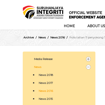
HOME
ABOUT U
Archive
News
News 2016
Polis tahan 11 penyokong
Media Release
News
News 2018
News 2017
News 2016
News 2015