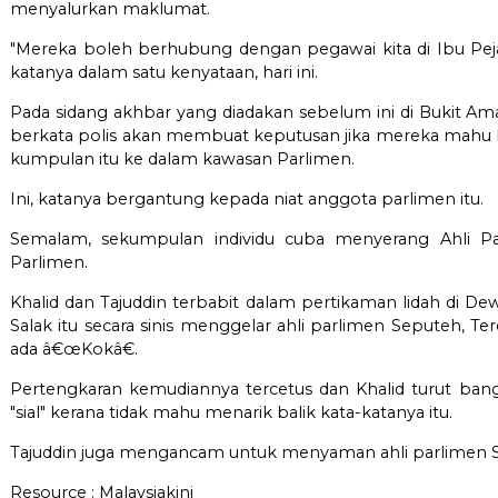
menyalurkan maklumat.
"Mereka boleh berhubung dengan pegawai kita di Ibu Pejab
katanya dalam satu kenyataan, hari ini.
Pada sidang akhbar yang diadakan sebelum ini di Bukit Ama
berkata polis akan membuat keputusan jika mereka mahu 
kumpulan itu ke dalam kawasan Parlimen.
Ini, katanya bergantung kepada niat anggota parlimen itu.
Semalam, sekumpulan individu cuba menyerang Ahli P
Parlimen.
Khalid dan Tajuddin terbabit dalam pertikaman lidah di Dewa
Salak itu secara sinis menggelar ahli parlimen Seputeh, 
ada â€œKokâ€.
Pertengkaran kemudiannya tercetus dan Khalid turut ban
"sial" kerana tidak mahu menarik balik kata-katanya itu.
Tajuddin juga mengancam untuk menyaman ahli parlimen S
Resource :
Malaysiakini