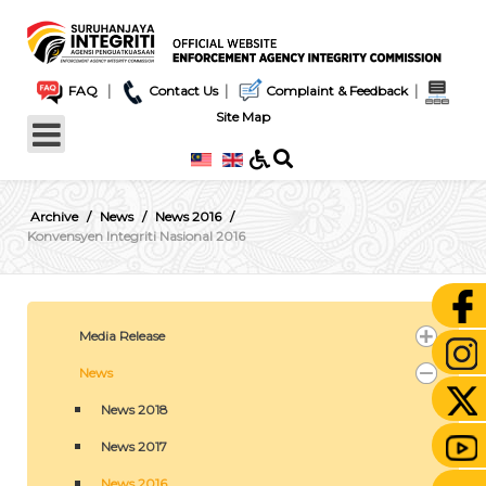
|
|
|
FAQ
Contact Us
Complaint & Feedback
Site Map
Archive
News
News 2016
Konvensyen Integriti Nasional 2016
Media Release
News
News 2018
News 2017
News 2016